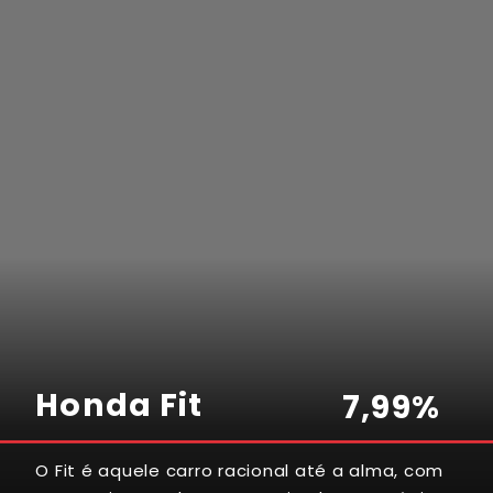
9
2
0
6
7
Honda Fit
7
,
9
9
%
O Fit é aquele carro racional até a alma, com