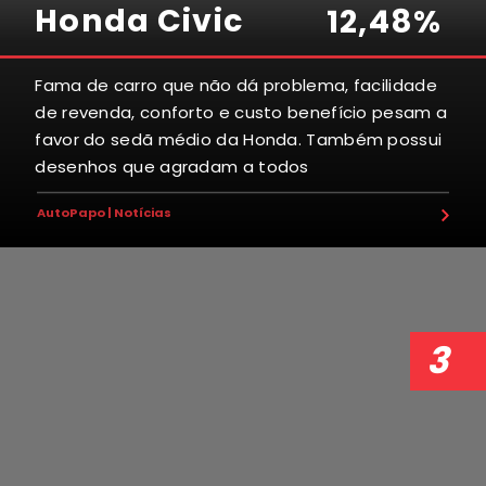
Honda Civic
1
2
,
4
8
%
Fama de carro que não dá problema, facilidade
de revenda, conforto e custo benefício pesam a
5
5
2
6
7
5
favor do sedã médio da Honda. Também possui
desenhos que agradam a todos
6
0
7
6
9
6
AutoPapo | Notícias
8
0
8
3
2
7
6
0
8
4
6
7
4
9
2
1
4
1
9
9
4
9
8
4
3
0
0
5
3
7
0
3
5
5
6
1
8
8
1
6
8
9
8