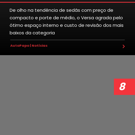
De olho na tendência de sedãs com preço de
compacto e porte de médio, o Versa agrada pelo
6
9
4
8
4
ótimo espaço interno e custo de revisão dos mais
baixos da categoria
5
0
3
1
7
AutoPapo | Notícias
6
3
6
0
2
0
8
8
2
7
2
8
2
9
5
3
1
3
9
4
8
0
5
9
1
5
3
6
8
9
7
2
6
6
1
9
9
8
1
5
8