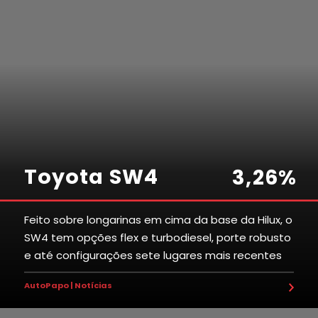
Toyota SW4
3
,
2
6
%
Feito sobre longarinas em cima da base da Hilux, o
SW4 tem opções flex e turbodiesel, porte robusto
8
2
9
8
7
e até configurações sete lugares mais recentes
2
0
6
4
7
AutoPapo | Notícias
5
5
8
0
3