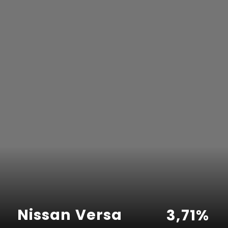
9
1
1
2
2
4
4
4
6
2
1
3
4
3
8
Nissan Versa
3
,
7
1
%