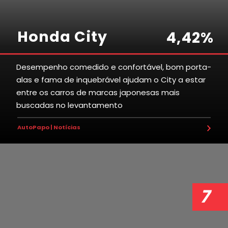
Honda City
4
,
4
2
%
Desempenho comedido e confortável, bom porta-
alas e fama de inquebrável ajudam o City a estar
4
4
8
7
1
entre os carros de marcas japonesas mais
buscadas no levantamento
6
0
9
5
7
AutoPapo | Notícias
3
5
9
3
9
3
7
4
1
3
7
0
4
8
9
9
3
4
1
8
7
0
8
8
7
4