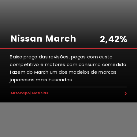
Nissan March
2
,
4
2
%
Baixo preço das revisões, peças com custo
competitivo e motores com consumo comedido
5
4
3
2
5
fazem do March um dos modelos de marcas
japonesas mais buscados
7
5
6
2
1
AutoPapo | Notícias
2
7
7
4
8
3
2
2
1
1
2
3
1
6
3
5
3
3
0
2