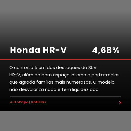
Honda HR-V
4
,
6
8
%
O conforto é um dos destaques do SUV
HR-V, além do bom espaço interno e porta-malas
7
5
7
1
4
que agrada famílias mais numerosas. O modelo
não desvaloriza nada e tem liquidez boa
3
8
7
8
1
AutoPapo | Notícias
6
4
7
6
8
2
1
6
4
3
0
0
6
3
0