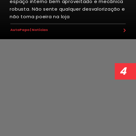
espaço interno bem aproveitado e mecânica
9
2
1
8
5
robusta. Não sente qualquer desvalorização e
não toma poeira na loja
7
5
5
3
0
AutoPapo | Notícias
0
5
7
7
1
1
3
9
8
4
8
3
2
8
5
1
6
9
0
3
4
4
3
3
9
6
1
9
2
6
9
9
1
6
5
6
4
5
8