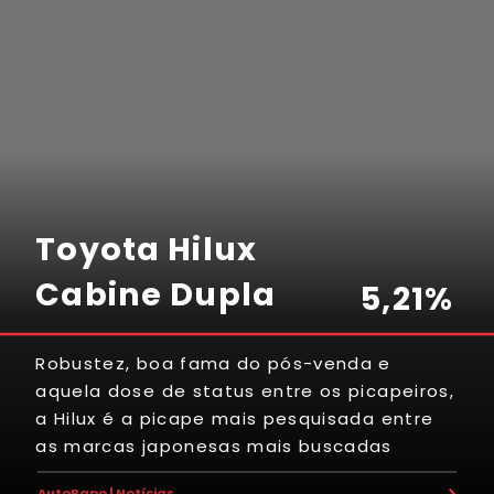
Toyota Hilux
Cabine Dupla
5
,
2
1
%
Robustez, boa fama do pós-venda e
aquela dose de status entre os picapeiros,
3
7
2
1
7
a Hilux é a picape mais pesquisada entre
as marcas japonesas mais buscadas
8
9
5
2
1
AutoPapo | Notícias