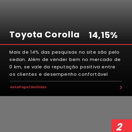
Toyota Corolla
1
4
,
1
5
%
Mais de 14% das pesquisas no site são pelo
sedan. Além de vender bem no mercado de
5
4
4
7
3
7
0 km, se vale da reputação positiva entre
os clientes e desempenho confortável
7
3
5
0
5
4
AutoPapo | Notícias
9
6
9
5
2
2
3
8
8
4
7
0
7
2
4
2
7
9
7
7
8
5
1
1
2