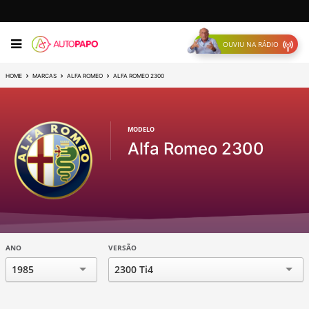
OUVIU NA RÁDIO
HOME
MARCAS
ALFA ROMEO
ALFA ROMEO 2300
MODELO
Alfa Romeo 2300
ANO
VERSÃO
1985
2300 Ti4