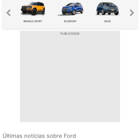
Y
BRONCO SPORT
ECOSPORT
EDGE
Últimas notícias sobre Ford