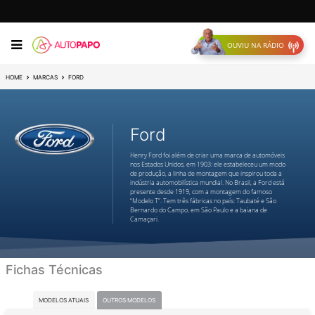
OUVIU NA RÁDIO
HOME
MARCAS
FORD
Ford
Henry Ford foi além de criar uma marca de automóveis
nos Estados Unidos, em 1903: ele estabeleceu um modo
de produção, a linha de montagem que inspirou toda a
indústria automobilística mundial. No Brasil, a Ford está
presente desde 1919, com a montagem do famoso
“Modelo T”. Tem três fábricas no país: Taubaté e São
Bernardo do Campo, em São Paulo e a baiana de
Camaçari.
Fichas Técnicas
MODELOS ATUAIS
OUTROS MODELOS