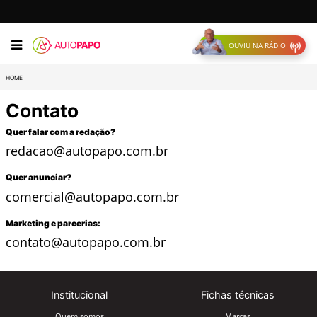
OUVIU NA RÁDIO
HOME
Contato
Quer falar com a redação?
redacao@autopapo.com.br
Quer anunciar?
comercial@autopapo.com.br
Marketing e parcerias:
contato@autopapo.com.br
Institucional
Fichas técnicas
Quem somos
Marcas