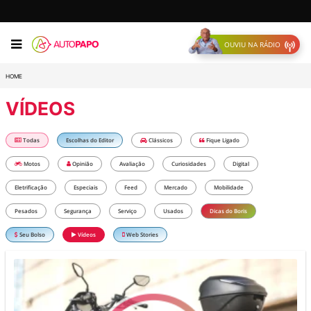
OUVIU NA RÁDIO
HOME
VÍDEOS
Todas
Escolhas do Editor
Clássicos
Fique Ligado
Motos
Opinião
Avaliação
Curiosidades
Digital
Eletrificação
Especiais
Feed
Mercado
Mobilidade
Pesados
Segurança
Serviço
Usados
Dicas do Boris
Seu Bolso
Vídeos
Web Stories