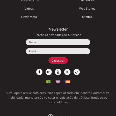
Dicas do Boris
Seu Bolso
Vídeos
Web Stories
Eletrificação
Ofertas
Newsletter
Receba as novidades do AutoPapo
Nome
Email
Cadastrar
AutoPapo é um veículo brasileiro especializado em indústria automotiva,
mobilidade, manutenção veicular e legislação de trânsito, fundado por
Boris Feldman.