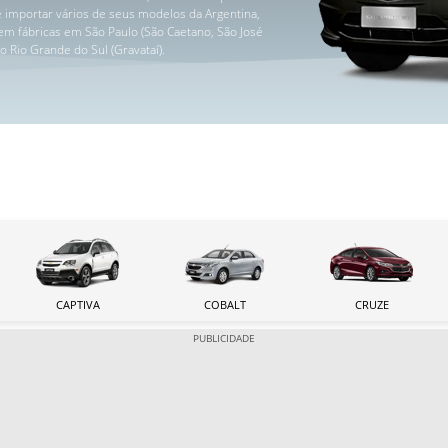
e importar vários de seus modelos da Argentina,
em fábricas em São Paulo (São Caetano, São José
 Rio Grande do Sul (Gravataí).
CAPTIVA
COBALT
CRUZE