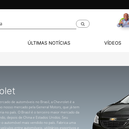
ÚLTIMAS NOTÍCIAS
VÍDEOS
olet
ercado de automóveis no Brasil, a Chevrolet é a
 no nosso mercado pela General Motors, que já tem
ria no país. O Brasil é o terceiro maior mercado da
o, depois de China e Estados Unidos. Seu
 o automóvel mais vendido no país. Fabrica uma
 veículos entre automóveis, utilitários esportivos e