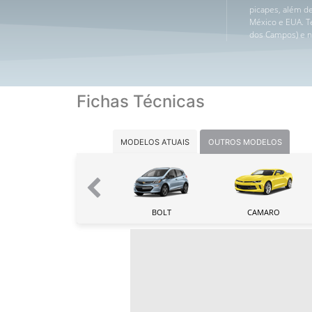
picapes, além d
México e EUA. T
dos Campos) e no
Fichas Técnicas
MODELOS ATUAIS
OUTROS MODELOS
TRAILBLAZER
BOLT
CAMARO