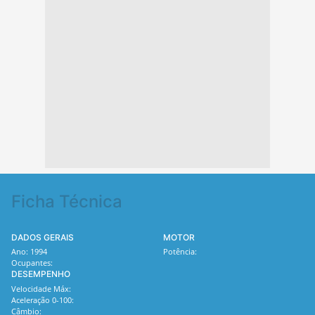
Ficha Técnica
DADOS GERAIS
MOTOR
Ano: 1994
Potência:
Ocupantes:
DESEMPENHO
Velocidade Máx:
Aceleração 0-100:
Câmbio: