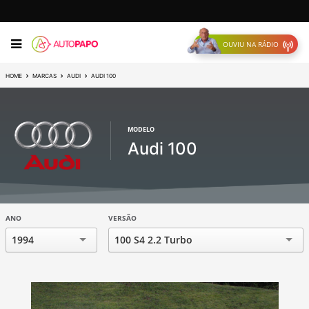
OUVIU NA RÁDIO
HOME
MARCAS
AUDI
AUDI 100
MODELO
Audi 100
ANO
VERSÃO
1994
100 S4 2.2 Turbo