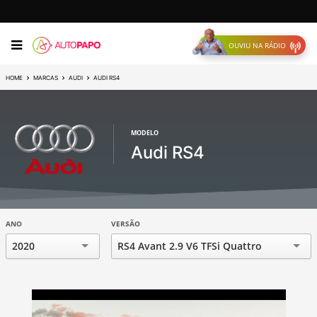
OUVIU NA RÁDIO
HOME
MARCAS
AUDI
AUDI RS4
MODELO
Audi RS4
ANO
VERSÃO
2020
RS4 Avant 2.9 V6 TFSi Quattro