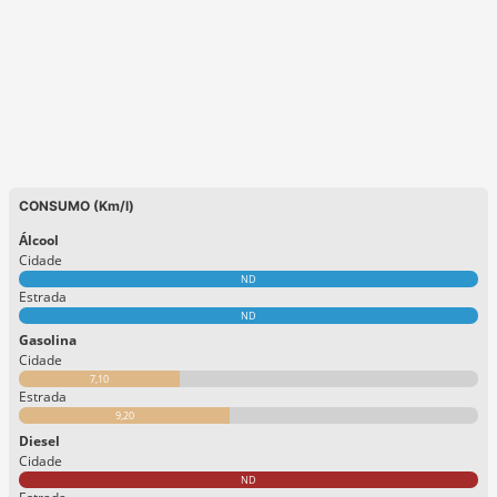
CONSUMO (Km/l)
Álcool
Cidade
ND
Estrada
ND
Gasolina
Cidade
7,10
Estrada
9,20
Diesel
Cidade
ND