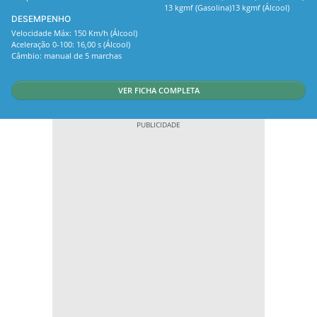
13 kgmf (Gasolina)13 kgmf (Álcool)
DESEMPENHO
Velocidade Máx: 150 Km/h (Álcool)
Aceleração 0-100: 16,00 s (Álcool)
Câmbio: manual de 5 marchas
VER FICHA COMPLETA