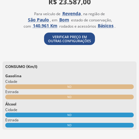
R$ 23.587,00
Revenda
Para veículo de
, na região de
São Paulo
Bom
, em
estado de conservação,
140.961 Km
Básicos
com
rodados e acessórios
.
VERIFICAR PREÇO EM
OUTRAS CONFIGURAÇÕES
CONSUMO (Km/l)
Gasolina
Cidade
ND
Estrada
ND
Álcool
Cidade
ND
Estrada
ND