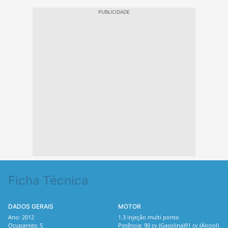
Ficha Técnica
DADOS GERAIS
MOTOR
Ano: 2012
1.3 injeção multi ponto
Ocupantes: 5
Potência: 90 cv (Gasolina)91 cv (Álcool)