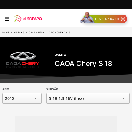
OUVIU NA RÁDIO
HOME
MARCAS
CAOA CHERY
CAOA CHERY S 18
MODELO
CAOA Chery S 18
ANO
VERSÃO
2012
S 18 1.3 16V (flex)