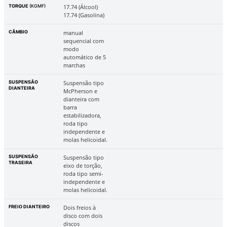
TORQUE
(KGMF)
17.74 (Álcool)
17.74 (Gasolina)
CÂMBIO
manual
sequencial com
modo
automático de 5
marchas
SUSPENSÃO
Suspensão tipo
DIANTEIRA
McPherson e
dianteira com
barra
estabilizadora,
roda tipo
independente e
molas helicoidal.
SUSPENSÃO
Suspensão tipo
TRASEIRA
eixo de torção,
roda tipo semi-
independente e
molas helicoidal.
FREIO DIANTEIRO
Dois freios à
disco com dois
discos