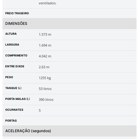
ventilados.
FREIO TRASEIRO
DIMENSÕES
ALTURA
1.573 m
LARGURA
1.694 m
COMPRIMENTO
4.042 m
ENTRE EIXOS
2.63 m
PESO
1255 kg
TANQUE
(L)
53 litros
PORTA MALAS
(L)
390 litros
OCUPANTES
5
PORTAS
ACELERAÇÃO
(segundos)