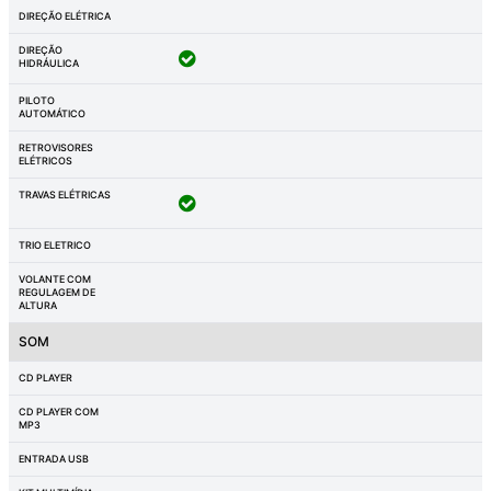
DIREÇÃO ELÉTRICA
DIREÇÃO
HIDRÁULICA
PILOTO
AUTOMÁTICO
RETROVISORES
ELÉTRICOS
TRAVAS ELÉTRICAS
TRIO ELETRICO
VOLANTE COM
REGULAGEM DE
ALTURA
SOM
CD PLAYER
CD PLAYER COM
MP3
ENTRADA USB