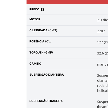
PREÇO
MOTOR
2.3 di
CILINDRADA
(CM3)
2287
POTÊNCIA
(CV)
127 (D
TORQUE
(KGMF)
32.6 (
CÂMBIO
manua
SUSPENSÃO DIANTEIRA
Suspen
diante
roda t
helicoi
SUSPENSÃO TRASEIRA
Suspen
(beam)