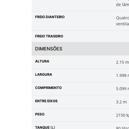
de lâm
FREIO DIANTEIRO
Quatro
ventil
FREIO TRASEIRO
DIMENSÕES
ALTURA
2.15 m
LARGURA
1.998
COMPRIMENTO
5.099
ENTRE EIXOS
3.2 m
PESO
2150 k
TANQUE
(L)
80 litr