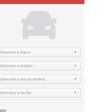
arca
odelo
no
ersão
alor