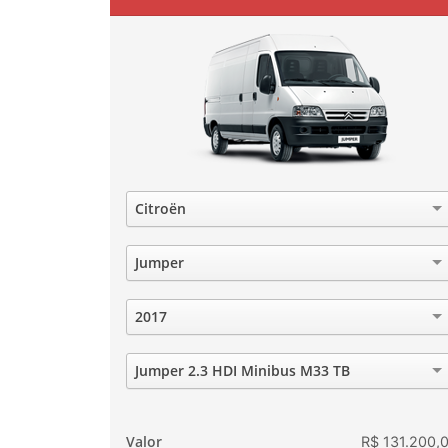
Marca
Citroën
Modelo
Jumper
Ano
2017
Versão
Jumper 2.3 HDI Minibus M33 TB
Valor
R$ 131.200,