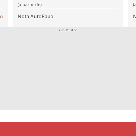
(a partir de)
(
Nota AutoPapo
N
do