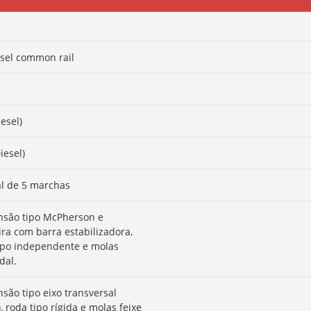
esel common rail
iesel)
Diesel)
l de 5 marchas
são tipo McPherson e
ira com barra estabilizadora,
ipo independente e molas
dal.
são tipo eixo transversal
, roda tipo rígida e molas feixe