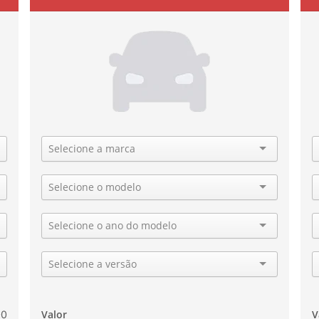
Marca
M
Modelo
M
Ano
A
Versão
V
Valor
V
00