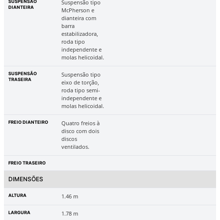
SUSPENSÃO
Suspensão tipo
DIANTEIRA
McPherson e
dianteira com
barra
estabilizadora,
roda tipo
independente e
molas helicoidal.
SUSPENSÃO
Suspensão tipo
TRASEIRA
eixo de torção,
roda tipo semi-
independente e
molas helicoidal.
FREIO DIANTEIRO
Quatro freios à
disco com dois
discos
ventilados.
FREIO TRASEIRO
DIMENSÕES
ALTURA
1.46 m
LARGURA
1.78 m