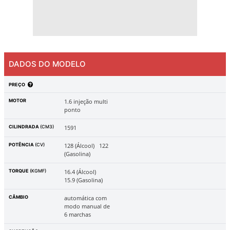
DADOS DO MODELO
PREÇO
MOTOR
1.6 injeção multi
ponto
CILINDRADA
(CM3)
1591
POTÊNCIA
(CV)
128 (Álcool)
122
(Gasolina)
TORQUE
(KGMF)
16.4 (Álcool)
15.9 (Gasolina)
CÂMBIO
automática com
modo manual de
6 marchas