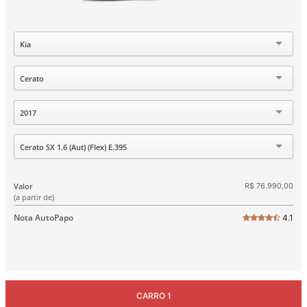
Marca
Kia
Modelo
Cerato
Ano
2017
Versão
Cerato SX 1.6 (Aut) (Flex) E.395
Valor
R$ 76.990,00
(a partir de)
Nota AutoPapo
4.1
CARRO 1