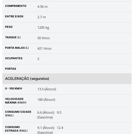
COMPRIMENTO
4.56 m
ENTRE EIXOS
2.7 m
PESO
1205 kg
TANQUE
(L)
50 litros
PORTA MALAS
(L)
421 litros
OCUPANTES
5
PORTAS
ACELERAÇÃO
(segundos)
0 - 100 KM/H
13.5 (Álcool)
VELOCIDADE
180 (Álcool)
MÁXIMA
(KM/H)
CONSUMO CIDADE
6.6 (Álcool)
9.5
(KM/L)
(Gasolina)
CONSUMO
9.1 (Álcool)
12.4
ESTRADA
(KM/L)
(Gasolina)