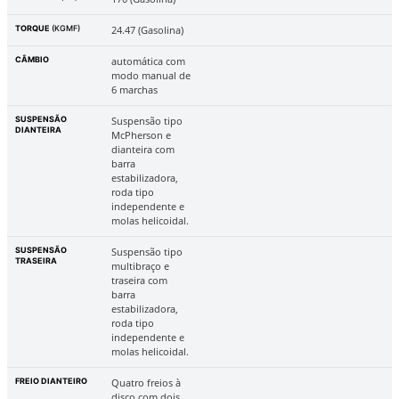
TORQUE
(KGMF)
24.47 (Gasolina)
CÂMBIO
automática com
modo manual de
6 marchas
SUSPENSÃO
Suspensão tipo
DIANTEIRA
McPherson e
dianteira com
barra
estabilizadora,
roda tipo
independente e
molas helicoidal.
SUSPENSÃO
Suspensão tipo
TRASEIRA
multibraço e
traseira com
barra
estabilizadora,
roda tipo
independente e
molas helicoidal.
FREIO DIANTEIRO
Quatro freios à
disco com dois