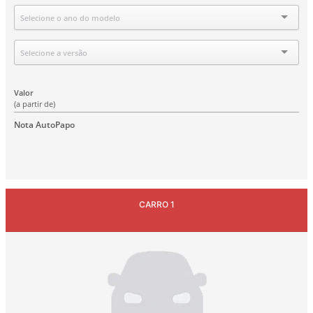
Ano
Selecione o ano do modelo
Versão
Selecione a versão
Valor
(a partir de)
Nota AutoPapo
CARRO 1