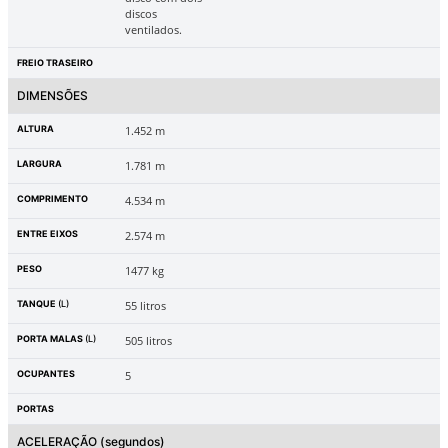
discos
ventilados.
FREIO TRASEIRO
DIMENSÕES
ALTURA
1.452 m
LARGURA
1.781 m
COMPRIMENTO
4.534 m
ENTRE EIXOS
2.574 m
PESO
1477 kg
TANQUE
(L)
55 litros
PORTA MALAS
(L)
505 litros
OCUPANTES
5
PORTAS
ACELERAÇÃO
(segundos)