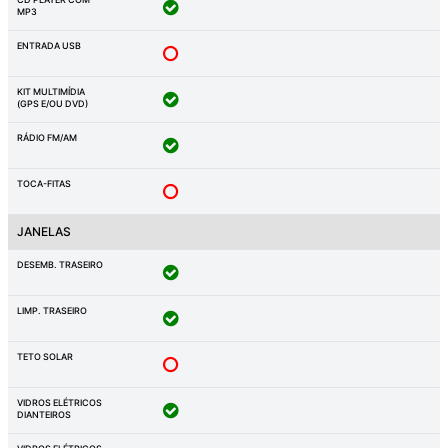
MP3
ENTRADA USB
KIT MULTIMÍDIA
(GPS E/OU DVD)
RÁDIO FM/AM
TOCA-FITAS
JANELAS
DESEMB. TRASEIRO
LIMP. TRASEIRO
TETO SOLAR
VIDROS ELÉTRICOS
DIANTEIROS