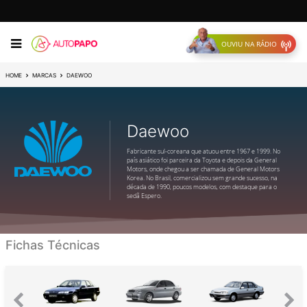
OUVIU NA RÁDIO
HOME
MARCAS
DAEWOO
Daewoo
Fabricante sul-coreana que atuou entre 1967 e 1999. No
país asiático foi parceira da Toyota e depois da General
Motors, onde chegou a ser chamada de General Motors
Korea. No Brasil, comercializou sem grande sucesso, na
década de 1990, poucos modelos, com destaque para o
sedã Espero.
Fichas Técnicas