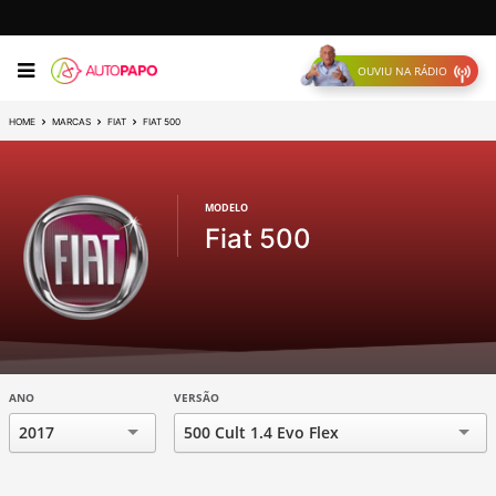
OUVIU NA RÁDIO
HOME
MARCAS
FIAT
FIAT 500
MODELO
Fiat 500
ANO
VERSÃO
2017
500 Cult 1.4 Evo Flex