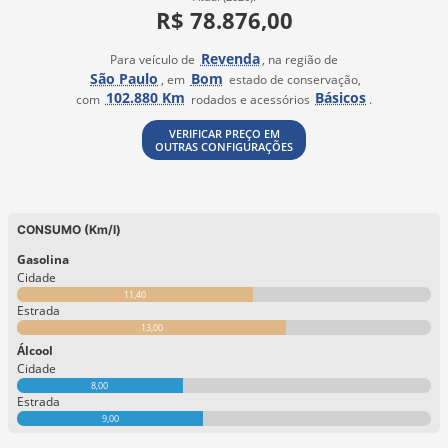
R$ 78.876,00
Revenda
Para veículo de
, na região de
São Paulo
Bom
, em
estado de conservação,
102.880 Km
Básicos
com
rodados e acessórios
.
VERIFICAR PREÇO EM
OUTRAS CONFIGURAÇÕES
CONSUMO (Km/l)
Gasolina
Cidade
11,40
Estrada
13,00
Álcool
Cidade
8,00
Estrada
9,00