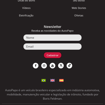
Dicas do Boris
Seu Bolso
Vídeos
Web Stories
Eletrificação
Ofertas
Newsletter
Receba as novidades do AutoPapo
Nome
Email
Cadastrar
AutoPapo é um veículo brasileiro especializado em indústria automotiva,
mobilidade, manutenção veicular e legislação de trânsito, fundado por
Boris Feldman.