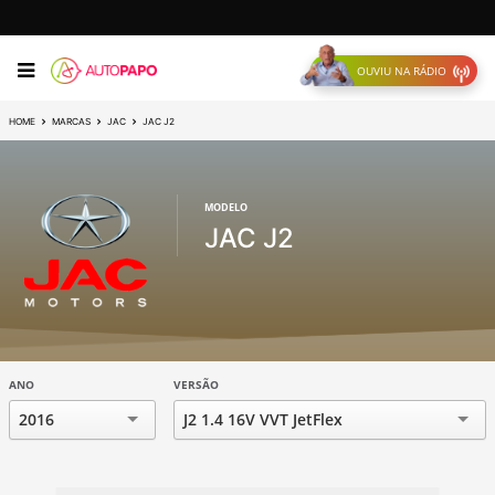
OUVIU NA RÁDIO
HOME
MARCAS
JAC
JAC J2
MODELO
JAC J2
ANO
VERSÃO
2016
J2 1.4 16V VVT JetFlex