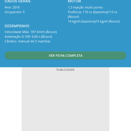
DADOS GERAIS
MOTOR
Ano: 2016
1.3 injeção multi ponto
Ocupantes: 5
Potência: 110 cv (Gasolina)113 cv
(Álcool)
14 kgmf (Gasolina)15 kgmf (Álcool)
DESEMPENHO
Velocidade Máx: 187 Km/h (Álcool)
Aceleração 0-100: 9,60 s (Álcool)
Câmbio: manual de 5 marchas
VER FICHA COMPLETA