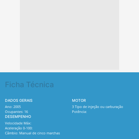
Ficha Técnica
DADOS GERAIS
MOTOR
Ano: 2005
3 Tipo de injeção ou carburação
Ocupantes: 16
Potência:
DESEMPENHO
Velocidade Máx:
Aceleração 0-100:
Câmbio: Manual de cinco marchas