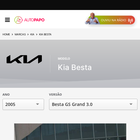
OUVIU NA RÁDIO
HOME
MARCAS
KIA
KIA BESTA
MODELO
Kia Besta
ANO
VERSÃO
2005
Besta GS Grand 3.0