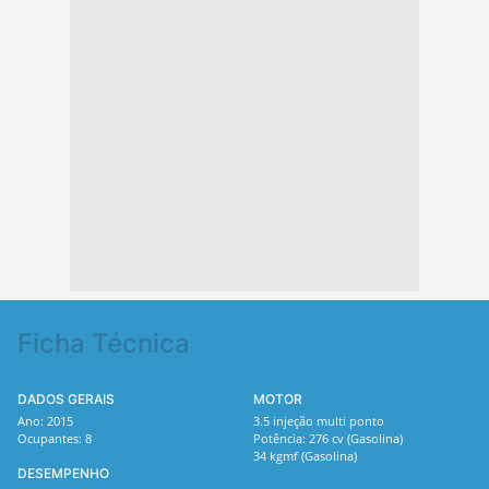
Ficha Técnica
DADOS GERAIS
MOTOR
Ano: 2015
3.5 injeção multi ponto
Ocupantes: 8
Potência: 276 cv (Gasolina)
34 kgmf (Gasolina)
DESEMPENHO