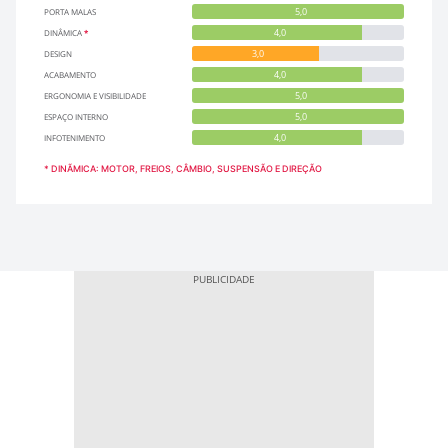
5,0
PORTA MALAS
4,0
DINÂMICA
*
3,0
DESIGN
4,0
ACABAMENTO
5,0
ERGONOMIA E VISIBILIDADE
5,0
ESPAÇO INTERNO
4,0
INFOTENIMENTO
* DINÃMICA: MOTOR, FREIOS, CÂMBIO, SUSPENSÃO E DIREÇÃO