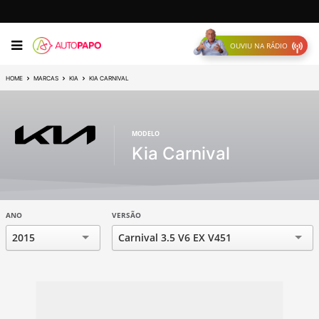
OUVIU NA RÁDIO
HOME
MARCAS
KIA
KIA CARNIVAL
MODELO
Kia Carnival
ANO
VERSÃO
2015
Carnival 3.5 V6 EX V451