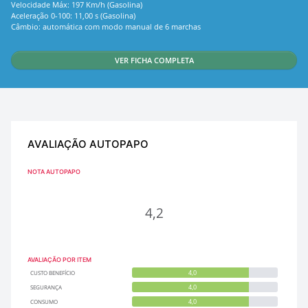
Velocidade Máx: 197 Km/h (Gasolina)
Aceleração 0-100: 11,00 s (Gasolina)
Câmbio: automática com modo manual de 6 marchas
VER FICHA COMPLETA
AVALIAÇÃO AUTOPAPO
NOTA AUTOPAPO
4,2
AVALIAÇÃO POR ITEM
4,0
CUSTO BENEFÍCIO
4,0
SEGURANÇA
4,0
CONSUMO