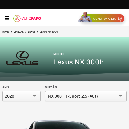
OUVIU NA RÁDIO
HOME
MARCAS
LEXUS
LEXUS NX 300H
MODELO
Lexus NX 300h
ANO
VERSÃO
2020
NX 300H F-Sport 2.5 (Aut)