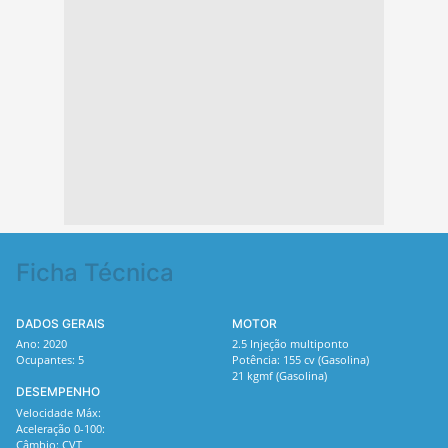
Ficha Técnica
DADOS GERAIS
MOTOR
Ano: 2020
2.5 Injeção multiponto
Ocupantes: 5
Potência: 155 cv (Gasolina)
21 kgmf (Gasolina)
DESEMPENHO
Velocidade Máx:
Aceleração 0-100:
Câmbio: CVT