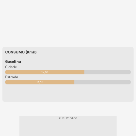
CONSUMO (Km/l)
Gasolina
Cidade
12,60
Estrada
11,10