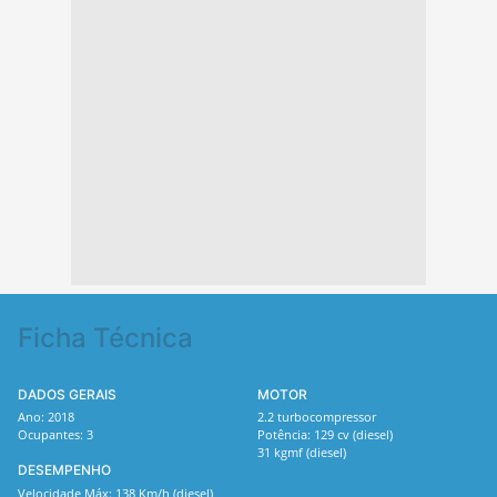
Ficha Técnica
DADOS GERAIS
MOTOR
Ano: 2018
2.2 turbocompressor
Ocupantes: 3
Potência: 129 cv (diesel)
31 kgmf (diesel)
DESEMPENHO
Velocidade Máx: 138 Km/h (diesel)