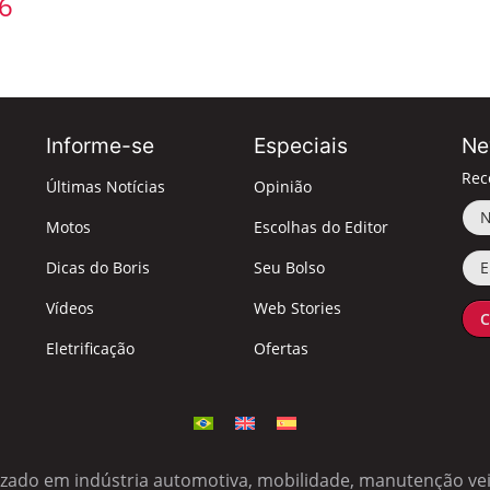
6
Informe-se
Especiais
Ne
Rec
Últimas Notícias
Opinião
No
Motos
Escolhas do Editor
Ema
Dicas do Boris
Seu Bolso
Vídeos
Web Stories
C
Eletrificação
Ofertas
izado em indústria automotiva, mobilidade, manutenção veic