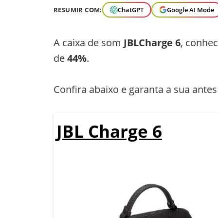
RESUMIR COM:
ChatGPT
Google AI Mode
A caixa de som
JBL
Charge 6
, conhec
de
44%
.
Confira abaixo e garanta a sua antes
JBL Charge 6