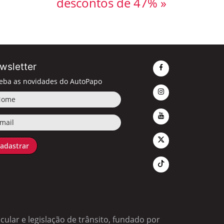
descontos de 47% »
wsletter
eba as novidades do AutoPapo
me
il
adastrar
ular e legislação de trânsito, fundado por