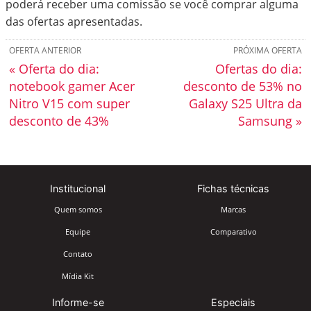
poderá receber uma comissão se você comprar alguma
das ofertas apresentadas.
OFERTA ANTERIOR
PRÓXIMA OFERTA
« Oferta do dia:
Ofertas do dia:
notebook gamer Acer
desconto de 53% no
Nitro V15 com super
Galaxy S25 Ultra da
desconto de 43%
Samsung »
Institucional
Fichas técnicas
Quem somos
Marcas
Equipe
Comparativo
Contato
Mídia Kit
Informe-se
Especiais