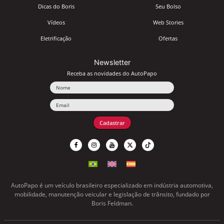
Dicas do Boris
Seu Bolso
Vídeos
Web Stories
Eletrificação
Ofertas
Newsletter
Receba as novidades do AutoPapo
Nome
Email
Cadastrar
AutoPapo é um veículo brasileiro especializado em indústria automotiva,
mobilidade, manutenção veicular e legislação de trânsito, fundado por
Boris Feldman.