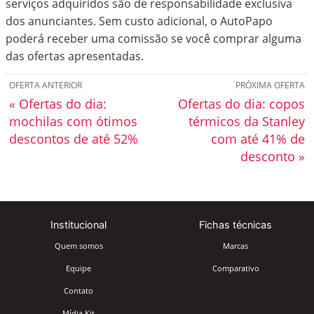
serviços adquiridos são de responsabilidade exclusiva
dos anunciantes. Sem custo adicional, o AutoPapo
poderá receber uma comissão se você comprar alguma
das ofertas apresentadas.
OFERTA ANTERIOR
PRÓXIMA OFERTA
« Ofertas do dia:
Ofertas do dia: copos
mochilas com ótimos
térmicos da Stanley
descontos de até 52%
com até 41% de
desconto »
Institucional
Fichas técnicas
Quem somos
Marcas
Equipe
Comparativo
Contato
Mídia Kit