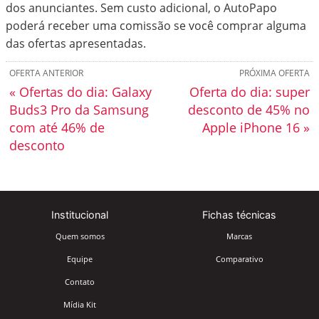
dos anunciantes. Sem custo adicional, o AutoPapo
poderá receber uma comissão se você comprar alguma
das ofertas apresentadas.
OFERTA ANTERIOR
PRÓXIMA OFERTA
« Ofertas do dia: Galaxy
Oferta do dia: super
Buds3 Pro da Samsung
desconto de 45% no
com até 46% de
Apple iPhone 16 »
desconto
Institucional
Fichas técnicas
Quem somos
Marcas
Equipe
Comparativo
Contato
Mídia Kit