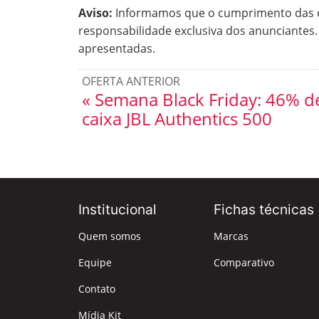
Aviso:
Informamos que o cumprimento das of
responsabilidade exclusiva dos anunciantes
apresentadas.
OFERTA ANTERIOR
« Semana Black Friday: 46% d
caixa JBL Authentics 500
Institucional
Fichas técnicas
Quem somos
Marcas
Equipe
Comparativo
Contato
Mídia Kit