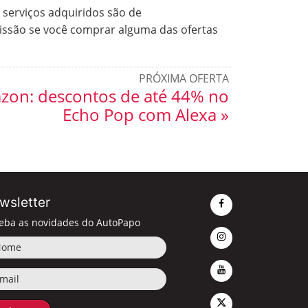
serviços adquiridos são de
issão se você comprar alguma das ofertas
PRÓXIMA OFERTA
zon: descontos de até 44% no
Echo Pop com Alexa »
wsletter
eba as novidades do AutoPapo
me
il