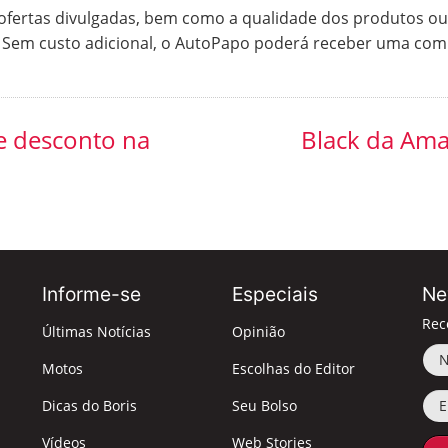
ertas divulgadas, bem como a qualidade dos produtos ou 
. Sem custo adicional, o AutoPapo poderá receber uma com
e desconto na
Black da Ama
Informe-se
Especiais
Ne
Rec
Últimas Notícias
Opinião
No
Motos
Escolhas do Editor
Ema
Dicas do Boris
Seu Bolso
Vídeos
Web Stories