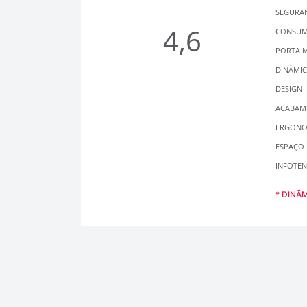
SEGURA
4,6
CONSU
PORTA 
DINÂMI
DESIGN
ACABAM
ERGONOM
ESPAÇO
INFOTE
* DINÃ