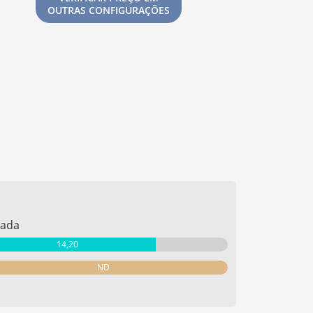
OUTRAS CONFIGURAÇÕES
rada
14,20
ND