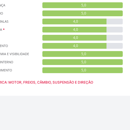
5,0
NÇA
5,0
MO
4,0
MALAS
4,0
CA
*
4,0
4,0
ENTO
5,0
IA E VISIBILIDADE
5,0
 INTERNO
5,0
NIMENTO
MICA: MOTOR, FREIOS, CÂMBIO, SUSPENSÃO E DIREÇÃO