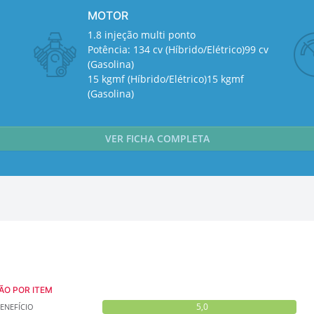
MOTOR
1.8 injeção multi ponto
Potência: 134 cv (Híbrido/Elétrico)99 cv
(Gasolina)
15 kgmf (Híbrido/Elétrico)15 kgmf
(Gasolina)
VER FICHA COMPLETA
ÃO POR ITEM
5,0
ENEFÍCIO