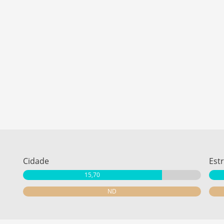
Cidade
Est
15,70
ND