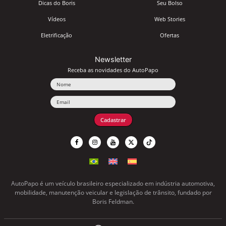
Dicas do Boris
Seu Bolso
Vídeos
Web Stories
Eletrificação
Ofertas
Newsletter
Receba as novidades do AutoPapo
Nome
Email
Cadastrar
AutoPapo é um veículo brasileiro especializado em indústria automotiva,
mobilidade, manutenção veicular e legislação de trânsito, fundado por
Boris Feldman.