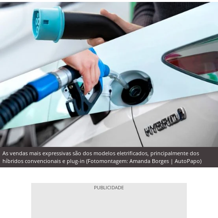
As vendas mais expressivas são dos modelos eletrificados, principalmente dos
híbridos convencionais e plug-in (Fotomontagem: Amanda Borges | AutoPapo)