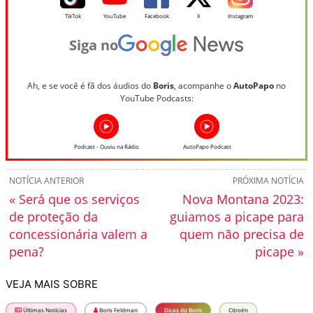
TikTok
YouTube
Facebook
X
Instagram
Siga no
Ah, e se você é fã dos áudios do
Boris
, acompanhe o
AutoPapo
no
YouTube Podcasts:
Podcast - Ouviu na Rádio
AutoPapo Podcast
NOTÍCIA ANTERIOR
PRÓXIMA NOTÍCIA
« Será que os serviços
Nova Montana 2023:
de proteção da
guiamos a picape para
concessionária valem a
quem não precisa de
pena?
picape »
VEJA MAIS SOBRE
Últimas Notícias
Boris Feldman
Dicas do Boris
Citroën