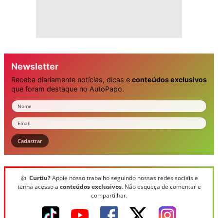
Newsletter
Receba diariamente notícias, dicas e
conteúdos exclusivos
que foram destaque no AutoPapo.
Nome
Email
Cadastrar
👍
Curtiu?
Apoie nosso trabalho seguindo nossas redes sociais e
tenha acesso a
conteúdos exclusivos
. Não esqueça de comentar e
compartilhar.