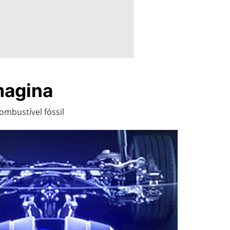
magina
ombustível fóssil