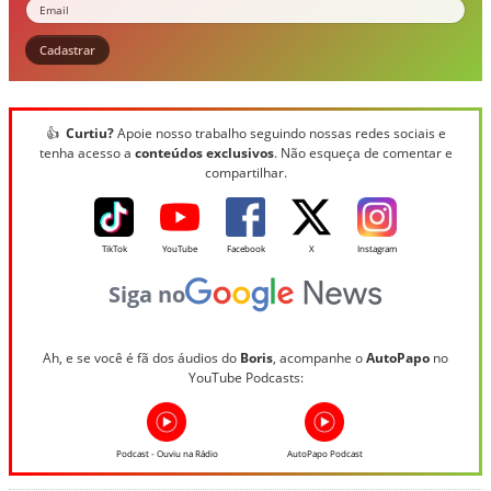
Email
Cadastrar
👍
Curtiu?
Apoie nosso trabalho seguindo nossas redes sociais e
tenha acesso a
conteúdos exclusivos
. Não esqueça de comentar e
compartilhar.
TikTok
YouTube
Facebook
X
Instagram
Siga no
Ah, e se você é fã dos áudios do
Boris
, acompanhe o
AutoPapo
no
YouTube Podcasts:
Podcast - Ouviu na Rádio
AutoPapo Podcast