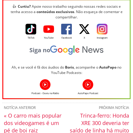
👍
Curtiu?
Apoie nosso trabalho seguindo nossas redes sociais e
tenha acesso a
conteúdos exclusivos
. Não esqueça de comentar e
compartilhar.
TikTok
YouTube
Facebook
X
Instagram
Siga no
Ah, e se você é fã dos áudios do
Boris
, acompanhe o
AutoPapo
no
YouTube Podcasts:
Podcast - Ouviu na Rádio
AutoPapo Podcast
NOTÍCIA ANTERIOR
PRÓXIMA NOTÍCIA
« O carro mais popular
Trinca-ferro: Honda
dos videogames é um
XRE 300 deveria ter
pé de boi raiz
saído de linha há muito