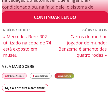
na vedação do automóvel, que é ligar o ar-
condicionado ou, na falta dele, o sistema de
ventilação na intensidade máxima.
CONTINUAR LENDO
NOTÍCIA ANTERIOR
PRÓXIMA NOTÍCIA
« Mercedes-Benz 302
Carros do melhor
utilizado na copa de 74
jogador do mundo:
está exposto em
Benzema é amante das
museu
quatro rodas »
VEJA MAIS SOBRE
Últimas Notícias
Boris Feldman
Dicas do Boris
Seja o primeiro a comentar.