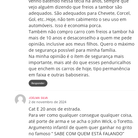
venho batendo nessa tecla há anos, sempre que
vejo alguém dizendo que freios a tambor são
adequados. São adequados para Chevete, Corcel,
Gol, etc..Hoje, não tem cabimento o seu uso em
automóveis. Isso é economia porca.
Também não compro carro com freios a tambor há
mais de 10 anos e desaconselho a quem me pede
opinião, inclusive aos meus filhos. Quero o máximo
de segurança possível para minha família.
Na minha opinião é o ítem de segurança mais
importante, mais até do que esses penduricalhos
que enchem os carros de hoje, tipo permanência
em faixa e outras baboseiras.
Responder
JOELMA SILVA
2 de novembro de 2024
Cat E 20 anos de estrada.
Para ver como qualquer consegue qualquer coisa,
até porte de arma e se acha o John Wick, o Toretto.
Argumento infantil de quem quer ganhar no grito
no famoso ” SABE COM QUEM ESTÁ FALANDO”