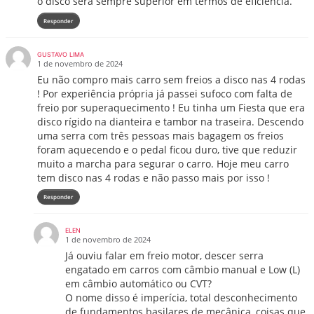
o disco será sempre superior em termos de eficiência.
Responder
GUSTAVO LIMA
1 de novembro de 2024
Eu não compro mais carro sem freios a disco nas 4 rodas
! Por experiência própria já passei sufoco com falta de
freio por superaquecimento ! Eu tinha um Fiesta que era
disco rígido na dianteira e tambor na traseira. Descendo
uma serra com três pessoas mais bagagem os freios
foram aquecendo e o pedal ficou duro, tive que reduzir
muito a marcha para segurar o carro. Hoje meu carro
tem disco nas 4 rodas e não passo mais por isso !
Responder
ELEN
1 de novembro de 2024
Já ouviu falar em freio motor, descer serra
engatado em carros com câmbio manual e Low (L)
em câmbio automático ou CVT?
O nome disso é imperícia, total desconhecimento
de fundamentos basilares de mecânica, coisas que