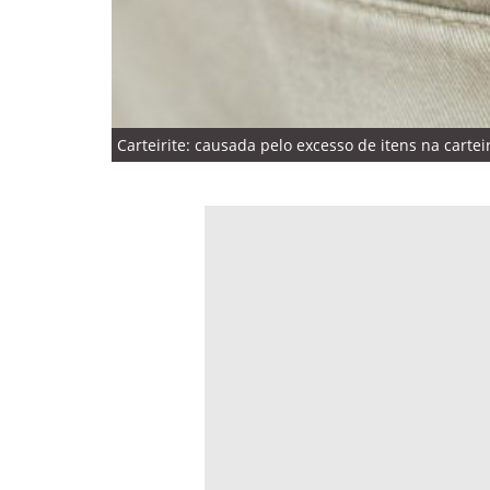
Carteirite: causada pelo excesso de itens na cartei