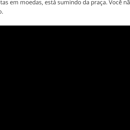
notas em moedas, está sumindo da praça. Você n
o.