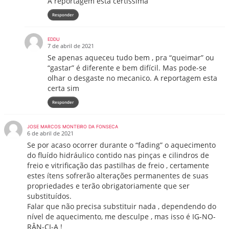
A reportagem está certíssima
Responder
EDDU
7 de abril de 2021
Se apenas aqueceu tudo bem , pra “queimar” ou
“gastar” é diferente e bem difícil. Mas pode-se
olhar o desgaste no mecanico. A reportagem esta
certa sim
Responder
JOSE MARCOS MONTEIRO DA FONSECA
6 de abril de 2021
Se por acaso ocorrer durante o “fading” o aquecimento
do fluído hidráulico contido nas pinças e cilindros de
freio e vitrificação das pastilhas de freio , certamente
estes ítens sofrerão alterações permanentes de suas
propriedades e terão obrigatoriamente que ser
substituídos.
Falar que não precisa substituir nada , dependendo do
nível de aquecimento, me desculpe , mas isso é IG-NO-
RÂN-CI-A !