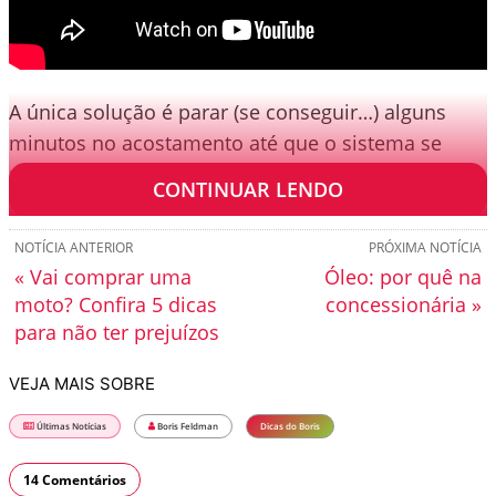
A única solução é parar (se conseguir…) alguns
minutos no acostamento até que o sistema se
resfrie e volte a funcionar normalmente.
CONTINUAR LENDO
NOTÍCIA ANTERIOR
PRÓXIMA NOTÍCIA
« Vai comprar uma
Óleo: por quê na
moto? Confira 5 dicas
concessionária »
para não ter prejuízos
VEJA MAIS SOBRE
Últimas Notícias
Boris Feldman
Dicas do Boris
14 Comentários