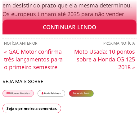
em desistir do prazo que ela mesma determinou.
Os europeus tinham até 2035 para não vender
mais motor a combustão nos países.
CONTINUAR LENDO
NOTÍCIA ANTERIOR
PRÓXIMA NOTÍCIA
« GAC Motor confirma
Moto Usada: 10 pontos
três lançamentos para
sobre a Honda CG 125
o primeiro semestre
2018 »
VEJA MAIS SOBRE
Últimas Notícias
Boris Feldman
Dicas do Boris
Seja o primeiro a comentar.