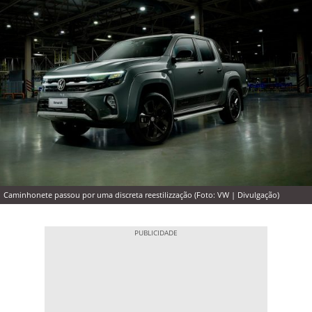
Caminhonete passou por uma discreta reestilizzação (Foto: VW | Divulgação)