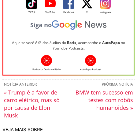
TikTok
YouTube
Facebook
X
Instagram
Siga no
Ah, e se você é fã dos áudios do
Boris
, acompanhe o
AutoPapo
no
YouTube Podcasts:
Podcast - Ouviu na Rádio
AutoPapo Podcast
NOTÍCIA ANTERIOR
PRÓXIMA NOTÍCIA
« Trump é a favor de
BMW tem sucesso em
carro elétrico, mas só
testes com robôs
por causa de Elon
humanoides »
Musk
VEJA MAIS SOBRE