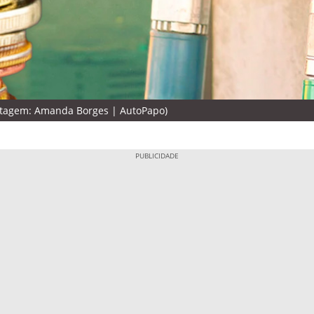
ntagem: Amanda Borges | AutoPapo)