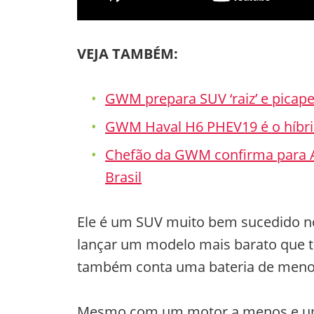
VEJA TAMBÉM:
GWM prepara SUV ‘raiz’ e picape
GWM Haval H6 PHEV19 é o híbrid
Chefão da GWM confirma para A
Brasil
Ele é um SUV muito bem sucedido n
lançar um modelo mais barato que te
também conta uma bateria de menor
Mesmo com um motor a menos e uma