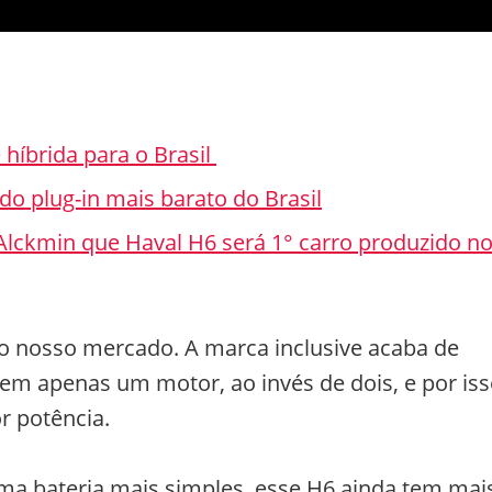
 híbrida para o Brasil
o plug-in mais barato do Brasil
lckmin que Haval H6 será 1° carro produzido n
o nosso mercado. A marca inclusive acaba de
m apenas um motor, ao invés de dois, e por iss
 potência.
 bateria mais simples, esse H6 ainda tem mai