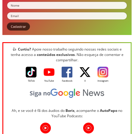
Nome
Email
Cadastrar
👍
Curtiu?
Apoie nosso trabalho seguindo nossas redes sociais e
tenha acesso a
conteúdos exclusivos
. Não esqueça de comentar e
compartilhar.
TikTok
YouTube
Facebook
X
Instagram
Siga no
Ah, e se você é fã dos áudios do
Boris
, acompanhe o
AutoPapo
no
YouTube Podcasts: