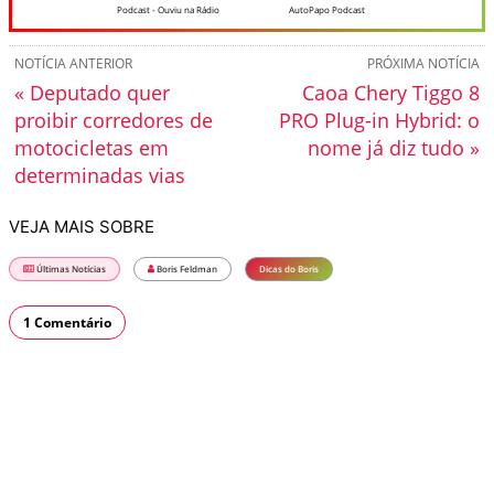
Podcast - Ouviu na Rádio
AutoPapo Podcast
NOTÍCIA ANTERIOR
PRÓXIMA NOTÍCIA
« Deputado quer
Caoa Chery Tiggo 8
proibir corredores de
PRO Plug-in Hybrid: o
motocicletas em
nome já diz tudo »
determinadas vias
VEJA MAIS SOBRE
Últimas Notícias
Boris Feldman
Dicas do Boris
1 Comentário