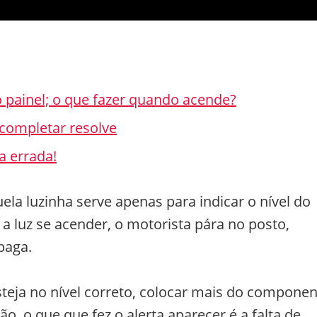
o painel; o que fazer quando acende?
completar resolve
 errada!
la luzinha serve apenas para indicar o nível do
 a luz se acender, o motorista pára no posto,
paga.
steja no nível correto, colocar mais do compone
o, o que que fez o alerta aparecer é a falta de