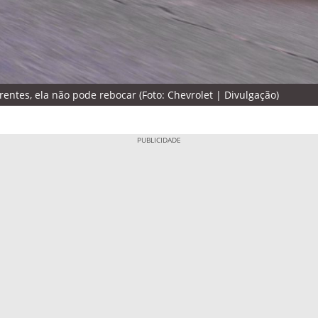
entes, ela não pode rebocar (Foto: Chevrolet | Divulgação)