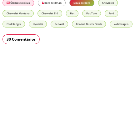
Últimas Notícias
Boris Feldman
Dicas do Boris
Chevrolet
Chevrolet Montana
Chevrolet S10
Fiat
Fiat Toro
Ford
Ford Ranger
Hyundai
Renault
Renault Duster Oroch
Volkswagen
30 Comentários