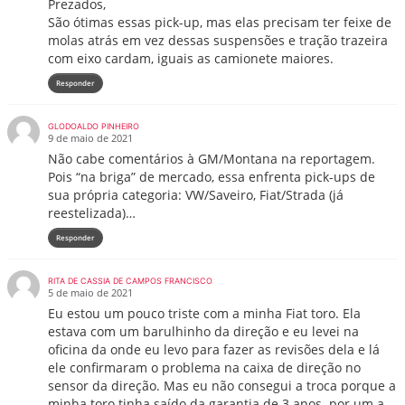
Prezados,
São ótimas essas pick-up, mas elas precisam ter feixe de
molas atrás em vez dessas suspensões e tração trazeira
com eixo cardam, iguais as camionete maiores.
Responder
GLODOALDO PINHEIRO
9 de maio de 2021
Não cabe comentários à GM/Montana na reportagem.
Pois “na briga” de mercado, essa enfrenta pick-ups de
sua própria categoria: VW/Saveiro, Fiat/Strada (já
reestelizada)…
Responder
RITA DE CASSIA DE CAMPOS FRANCISCO
5 de maio de 2021
Eu estou um pouco triste com a minha Fiat toro. Ela
estava com um barulhinho da direção e eu levei na
oficina da onde eu levo para fazer as revisões dela e lá
ele confirmaram o problema na caixa de direção no
sensor da direção. Mas eu não consegui a troca porque a
minha toro tinha saído da garantia de 3 anos .por um a