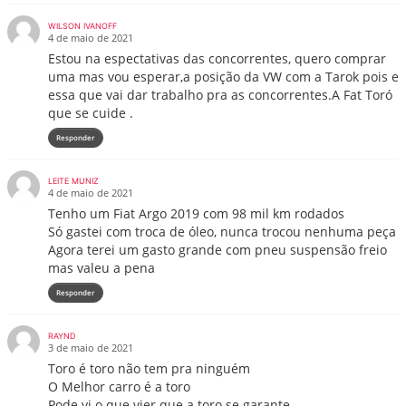
WILSON IVANOFF
4 de maio de 2021
Estou na espectativas das concorrentes, quero comprar
uma mas vou esperar,a posição da VW com a Tarok pois e
essa que vai dar trabalho pra as concorrentes.A Fat Toró
que se cuide .
Responder
LEITE MUNIZ
4 de maio de 2021
Tenho um Fiat Argo 2019 com 98 mil km rodados
Só gastei com troca de óleo, nunca trocou nenhuma peça
Agora terei um gasto grande com pneu suspensão freio
mas valeu a pena
Responder
RAYND
3 de maio de 2021
Toro é toro não tem pra ninguém
O Melhor carro é a toro
Pode vi o que vier que a toro se garante