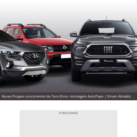
Novas Picapes concorrentes da Toro (Foto: montagem AutoPapo | Ernani Abraão)