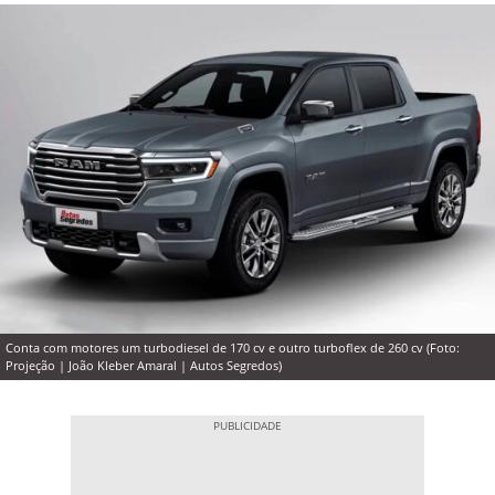
Conta com motores um turbodiesel de 170 cv e outro turboflex de 260 cv (Foto:
Projeção | João Kleber Amaral | Autos Segredos)