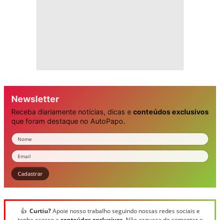
Newsletter
Receba diariamente notícias, dicas e
conteúdos exclusivos
que foram destaque no AutoPapo.
Nome
Email
Cadastrar
👍
Curtiu?
Apoie nosso trabalho seguindo nossas redes sociais e
tenha acesso a
conteúdos exclusivos
. Não esqueça de comentar e