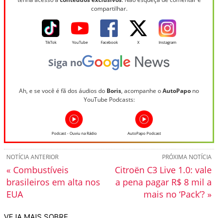
compartilhar.
TikTok
YouTube
Facebook
X
Instagram
Siga no
Ah, e se você é fã dos áudios do
Boris
, acompanhe o
AutoPapo
no
YouTube Podcasts:
Podcast - Ouviu na Rádio
AutoPapo Podcast
NOTÍCIA ANTERIOR
PRÓXIMA NOTÍCIA
« Combustíveis
Citroën C3 Live 1.0: vale
brasileiros em alta nos
a pena pagar R$ 8 mil a
EUA
mais no ‘Pack’? »
VEJA MAIS SOBRE