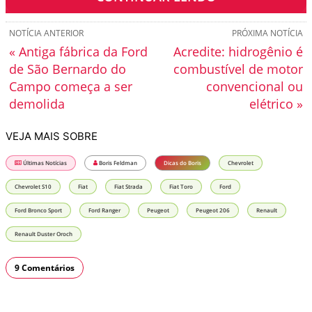
NOTÍCIA ANTERIOR
PRÓXIMA NOTÍCIA
« Antiga fábrica da Ford
Acredite: hidrogênio é
de São Bernardo do
combustível de motor
Campo começa a ser
convencional ou
demolida
elétrico »
VEJA MAIS SOBRE
Últimas Notícias
Boris Feldman
Dicas do Boris
Chevrolet
Chevrolet S10
Fiat
Fiat Strada
Fiat Toro
Ford
Ford Bronco Sport
Ford Ranger
Peugeot
Peugeot 206
Renault
Renault Duster Oroch
9 Comentários