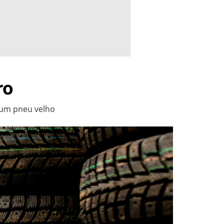
ro
e um pneu velho