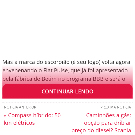
Mas a marca do escorpião (é seu logo) volta agora
envenenando o Fiat Pulse, que já foi apresentado
pela fábrica de Betim no programa BBB e será o
prêmio de quem vencer esta promoção “global”.
CONTINUAR LENDO
NOTÍCIA ANTERIOR
PRÓXIMA NOTÍCIA
« Compass híbrido: 50
Caminhões a gás:
km elétricos
opção para driblar
preço do diesel? Scania