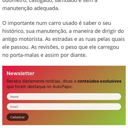
odômetro, castigado, sambado e sem a
manutenção adequada.
O importante num carro usado é saber o seu
histórico, sua manutenção, a maneira de dirigir do
antigo motorista. As estradas e as ruas pelas quais
ele passou. As revisões, o peso que ele carregou
no porta-malas e assim por diante.
Newsletter
Receba diariamente notícias, dicas e
conteúdos exclusivos
que foram destaque no AutoPapo.
Nome
Email
Cadastrar