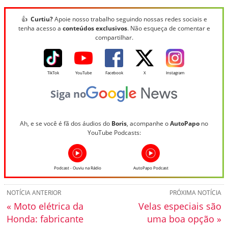
👍
Curtiu?
Apoie nosso trabalho seguindo nossas redes sociais e
tenha acesso a
conteúdos exclusivos
. Não esqueça de comentar e
compartilhar.
TikTok
YouTube
Facebook
X
Instagram
Siga no
Ah, e se você é fã dos áudios do
Boris
, acompanhe o
AutoPapo
no
YouTube Podcasts:
Podcast - Ouviu na Rádio
AutoPapo Podcast
NOTÍCIA ANTERIOR
PRÓXIMA NOTÍCIA
« Moto elétrica da
Velas especiais são
Honda: fabricante
uma boa opção »